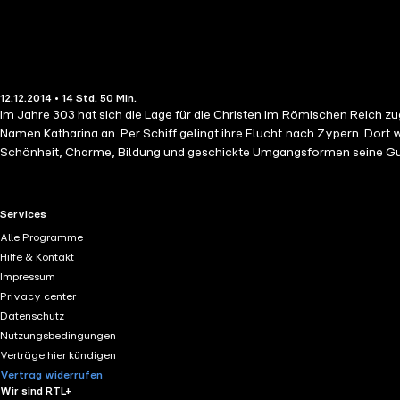
12.12.2014 • 14 Std. 50 Min.
Im Jahre 303 hat sich die Lage für die Christen im Römischen Reich z
Namen Katharina an. Per Schiff gelingt ihre Flucht nach Zypern. Dor
Schönheit, Charme, Bildung und geschickte Umgangsformen seine Guns
Besatzung. Privilegien schützen sie zunächst einmal vor weiterer Ve
ihre christlichen Ideen begeistert sie die Gelehrten der Akademie von 
wird eingekerkert, zusammen mit vielen christlichen Freunden. Schließ
RTL+ useful links.
Services
und auf dem Sinai bestattet.
Alle Programme
Hilfe & Kontakt
Impressum
Privacy center
Datenschutz
Nutzungsbedingungen
Verträge hier kündigen
Vertrag widerrufen
Wir sind RTL+