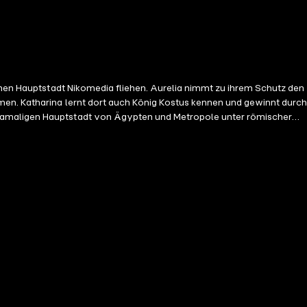
ichen Hauptstadt Nikomedia fliehen. Aurelia nimmt zu ihrem Schutz den
men. Katharina lernt dort auch König Kostus kennen und gewinnt durc
 damaligen Hauptstadt von Ägypten und Metropole unter römischer
hen Heeres, Menas, sowie eines christlichen Eremiten, Joschua. Für
 die Lage für die Christen in der Stadt dramatisch. Auch Katharina
hergen über sie hermachen können, wird ihr Leib von Engeln entführt