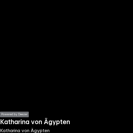
the
h page
 main
nt
the
ibility
ment
Powered by Deezer
Katharina von Ägypten
Katharina von Ägypten