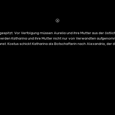
Abonnieren
Mehr
Details
ugespitzt. Vor Verfolgung müssen Aurelia und ihre Mutter aus der östl
t werden Katharina und ihre Mutter nicht nur von Verwandten aufgenom
t. Kostus schickt Katharina als Botschafterin nach Alexandria, der
rfolgung. Sie erlangt die Freundschaft eines Kommandanten des römisc
Alexandria. Doch als der römische Kaiser wechselt, verschlechtert sich
lich lässt der Kaiser sie enthaupten. Bevor sich aber die brutalen Sc