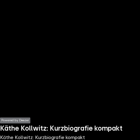
the
h page
 main
nt
the
ibility
ment
Powered by Deezer
Käthe Kollwitz: Kurzbiografie kompakt
Käthe Kollwitz: Kurzbiografie kompakt