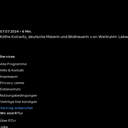
07.07.2024 • 6 Min.
Käthe Kollwitz, deutsche Malerin und Bildhauerin von Weltruhm: Leben
RTL+ useful links.
Services
Alle Programme
Hilfe & Kontakt
Impressum
Privacy center
Datenschutz
Nutzungsbedingungen
Verträge hier kündigen
Vertrag widerrufen
Wir sind RTL+
Über RTL+
Jobs