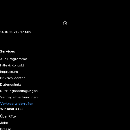
Abonnieren
Mehr
14.10.2021 • 17 Min.
Details
RTL+ useful links.
Services
Alle Programme
Hilfe & Kontakt
Impressum
Privacy center
Datenschutz
Nutzungsbedingungen
Verträge hier kündigen
Vertrag widerrufen
Wir sind RTL+
Über RTL+
Jobs
Presse