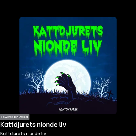
the
h page
 main
nt
the
ibility
ment
Powered by Deezer
Kattdjurets nionde liv
Kattdjurets nionde liv