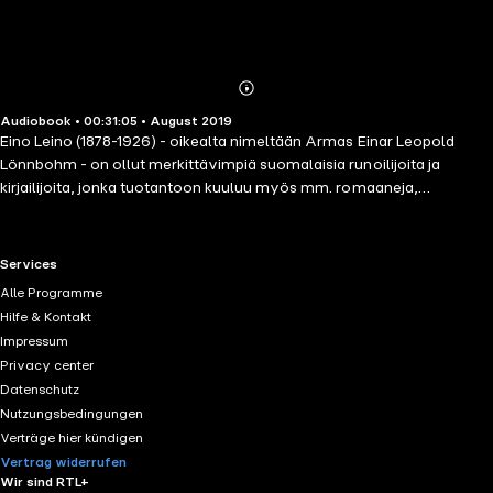
Abonnieren
Mehr
Audiobook • 00:31:05 • August 2019
Details
Eino Leino (1878-1926) - oikealta nimeltään Armas Einar Leopold
Lönnbohm - on ollut merkittävimpiä suomalaisia runoilijoita ja
kirjailijoita, jonka tuotantoon kuuluu myös mm. romaaneja,
suomennoksia. Hänen runoutensa on tullut tutuksi myös monien
säveltäjien - kuten Heino Kasken, Toivo Kuulan, Leevi Madetojan ja
Oskar Merikannon teoksissa.Näille Kauneimpia runoja -sarjan
RTL+ useful links.
Services
äänikirjoille on koottu yhteen sointuvia runoja.Tällä äänitteellä olevat
Alle Programme
runot:Kiputyttö Pihlajan alla Ruijan rukousSalojärven
Hilfe & Kontakt
joutsenetSyyslehtiä SyysmetsässäTarhapöllö Peltolaulu
Impressum
Tuntemattomille tutuilleVanhoille Vaeltaja
Privacy center
Datenschutz
Nutzungsbedingungen
Verträge hier kündigen
Vertrag widerrufen
Wir sind RTL+