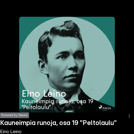
the
h page
 main
nt
the
ibility
ment
Powered by Deezer
Kauneimpia runoja, osa 19 "Peltolaulu"
Eino Leino