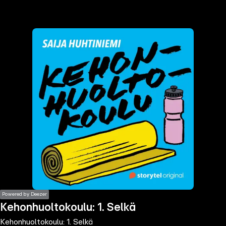
the
h page
 main
nt
the
ibility
ment
Powered by Deezer
Kehonhuoltokoulu: 1. Selkä
Kehonhuoltokoulu: 1. Selkä