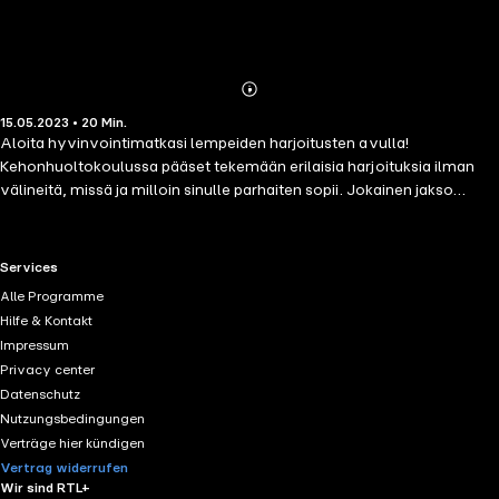
Abonnieren
Mehr
15.05.2023 • 20 Min.
Details
Aloita hyvinvointimatkasi lempeiden harjoitusten avulla!
Kehonhuoltokoulussa pääset tekemään erilaisia harjoituksia ilman
välineitä, missä ja milloin sinulle parhaiten sopii. Jokainen jakso
keskittyy kehonosaan dynaamisten venyttelyharjoitusten kautta
ottaen huomioon eri tason liikkujat. Harjoitukset ovat oiva tapa
startata päivä, huoltaa kehoa ja mieltä kesken kiireisen arjen, tai
RTL+ useful links.
Services
rentoutua ennen nukkumaanmenoa. Valmentajanasi toimii Saija
Alle Programme
Huhtiniemi, joka on myös suosittujen "Kävelykoulu"- ja
Hilfe & Kontakt
"Juoksukoulu"-äänivalmennusten takana.
Impressum
Privacy center
Datenschutz
Nutzungsbedingungen
Verträge hier kündigen
Vertrag widerrufen
Wir sind RTL+