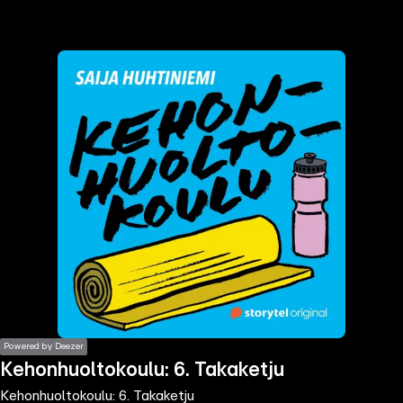
the
h page
 main
nt
the
ibility
ment
Powered by Deezer
Kehonhuoltokoulu: 6. Takaketju
Kehonhuoltokoulu: 6. Takaketju