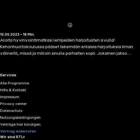
Abonnieren
Mehr
15.05.2023 • 18 Min.
Details
Aloita hyvinvointimatkasi lempeiden harjoitusten avulla!
Kehonhuoltokoulussa pääset tekemään erilaisia harjoituksia ilman
välineitä, missä ja milloin sinulle parhaiten sopii. Jokainen jakso
keskittyy kehonosaan dynaamisten venyttelyharjoitusten kautta
ottaen huomioon eri tason liikkujat. Harjoitukset ovat oiva tapa
startata päivä, huoltaa kehoa ja mieltä kesken kiireisen arjen, tai
RTL+ useful links.
Services
rentoutua ennen nukkumaanmenoa. Valmentajanasi toimii Saija
Alle Programme
Huhtiniemi, joka on myös suosittujen "Kävelykoulu"- ja
Hilfe & Kontakt
"Juoksukoulu"-äänivalmennusten takana.
Impressum
Privacy center
Datenschutz
Nutzungsbedingungen
Verträge hier kündigen
Vertrag widerrufen
Wir sind RTL+