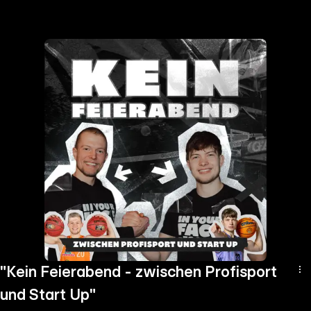
the
h page
 main
nt
the
ibility
ment
"Kein Feierabend - zwischen Profisport
und Start Up"