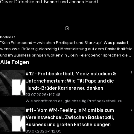
Oliver Dütschke mit Bennet und Jannes Hundt
Abspielen
Mehr
Podcast
Details
"Kein Feierabend – zwischen Profisport und Start-up" Was passiert,
wenn zwei Brüder gleichzeitig Höchstleistung auf dem Basketballfeld
und im Business bringen wollen? In „Kein Feierabend“ sprechen die
Berliner Brüder Jannes und Bennet Hundt gemeinsam mit Host Olli
Alle Folgen
Dütschke über ihr Leben zwischen Profisport und Unternehmertum.
#12 - Profibasketball, Medizinstudium &
Während Bennet als Basketball-Profi bei Alba Berlin spielt, hat
Jannes seine Karriere nach dem Aufstieg mit Gladiators Trier beendet
Unternehmertum: Wie Till Pape und die
– um das gemeinsame Food-Start-up "In Your Face Foods"
Hundt-Brüder Karriere neu denken
aufzubauen. Ihr Produkt: ein Kollagen-Proteinriegel mit wenigen und
23.07.2026
•
1:17:48
ausschließlich natürlichen Zutaten. Ihre Realität: Trainingsplan trifft
Wie schafft man es, gleichzeitig Profibasketball zu
Businessplan. Spieltag trifft Investoren-Call. Kein Feierabend. Der
spielen, Medizin zu studieren und trotzdem noch Zeit
#11 - Vom WM-Feeling in Miami bis zum
Podcast gibt ehrliche Einblicke hinter die Kulissen: Wie funktioniert ein
für ein Start-up zu finden? In dieser Folge von „Kein
Vereinswechsel: Zwischen Basketball,
Start-up im Profisport-Alltag? Wie geht man mit Leistungsdruck,
Feierabend – zwischen Profisport und Start-up“
Niederlagen und Mental-Health-Themen um? Wie verändert
Business und großen Entscheidungen
spricht Basketball-Profi und Medizinstudent Till Pape
Unternehmertum eine Brüderbeziehung? Zwischen Kabine, Küche und
09.07.2026
•
1:12:09
über Disziplin, mentale Stärke und die Kunst, zwei