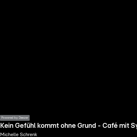
the
h page
 main
nt
the
ibility
ment
Powered by Deezer
Kein Gefühl kommt ohne Grund - Café mit Sy
Michelle Schrenk