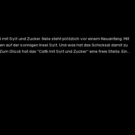
é mit Sylt und Zucker. Nele steht plötzlich vor einem Neuanfang. Mit
en auf der sonnigen Insel Sylt. Und was hat das Schicksal damit zu
 Zum Glück hat das "Café mit Sylt und Zucker" eine freie Stelle. Ein
mgehauen hat. Während Nele sich im Café einlebt und gegen das
nnt sie zu verstehen, dass es im Leben oft darum geht, auf das zu