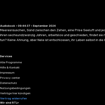
Audiobook • 09:44:37 • September 2024
Meeresrauschen, Sand zwischen den Zehen, eine Prise Seeluft und jede 
ihren sechsundzwanzig Jahren, arbeitslos und geschieden, findet sie m
tun? Keine Ahnung, aber Nele ist entschlossen, ihr Leben selbst in die 
Zufall, dass auch der attraktive Jonte dort arbeitet - derjenige, des
Herzklopfen ankämpft, das er in ihr auslöst, hält die Insel einige Ü
hören, was wir wirklich wollen. Denn Gefühle kommen nicht ohne Gr
RTL+ useful links.
Services
Alle Programme
Hilfe & Kontakt
Impressum
Privacy center
Datenschutz
Nutzungsbedingungen
Verträge hier kündigen
Vertrag widerrufen
Wir sind RTL+