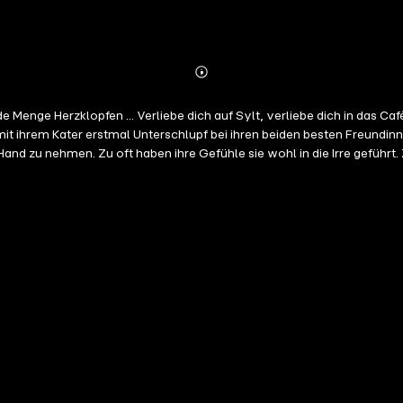
Abonnieren
Mehr
Details
Menge Herzklopfen ... Verliebe dich auf Sylt, verliebe dich in das Caf
it ihrem Kater erstmal Unterschlupf bei ihren beiden besten Freundinn
Hand zu nehmen. Zu oft haben ihre Gefühle sie wohl in die Irre geführt.
sen Roller sie bereits angefahren hat und der sie am Strand förmlich u
berraschungen bereit. Und zwischen Seehundbänken und Sonnentagen begi
und und sind genauso unvorhersehbar wie eine Welle am Meer.