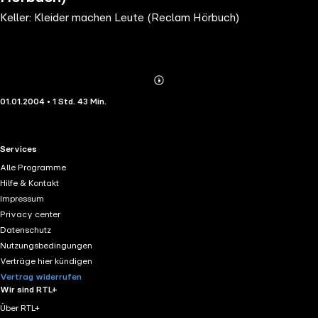
Keller: Kleider machen Leute (Reclam Hörbuch)
Abonnieren
Mehr
01.01.2004 • 1 Std. 43 Min.
Details
RTL+ useful links.
Services
Alle Programme
Hilfe & Kontakt
Impressum
Privacy center
Datenschutz
Nutzungsbedingungen
Verträge hier kündigen
Vertrag widerrufen
Wir sind RTL+
Über RTL+