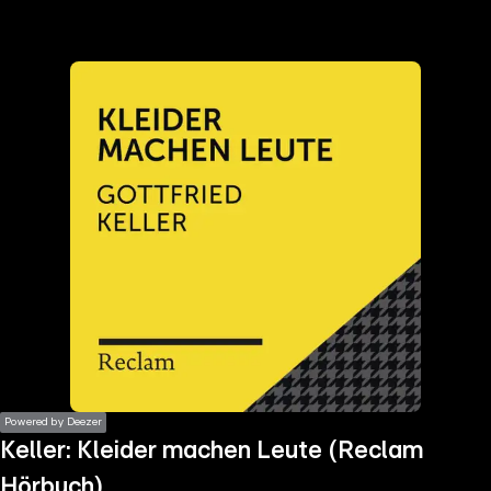
the
h page
 main
nt
the
ibility
ment
Powered by Deezer
Keller: Kleider machen Leute (Reclam
Hörbuch)