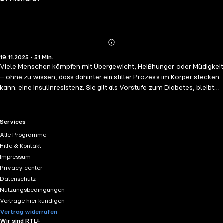
Abspielen
Mehr
19.11.2025 • 51 Min.
Details
Viele Menschen kämpfen mit Übergewicht, Heißhunger oder Müdigkeit
– ohne zu wissen, dass dahinter ein stiller Prozess im Körper stecken
kann: eine Insulinresistenz. Sie gilt als Vorstufe zum Diabetes, bleibt
aber oft lange unerkannt. Was genau passiert dabei im Körper? Wie
lässt sich gegensteuern und warum spielen Ernährung und Bewegung
dabei die Schlüsselrolle? In dieser Folge von „kernig & gesund“ klären
RTL+ useful links.
Services
wir, wie man Insulinresistenz erkennen, verstehen und aktiv
Alle Programme
bekämpfen kann.
Hilfe & Kontakt
Impressum
Privacy center
Datenschutz
Nutzungsbedingungen
Verträge hier kündigen
Vertrag widerrufen
Wir sind RTL+