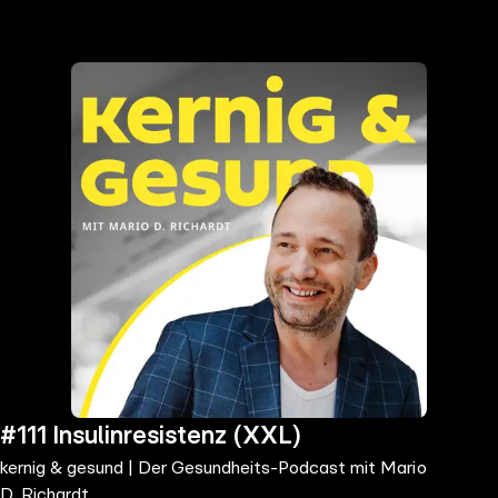
the
h page
 main
nt
the
ibility
ment
#111 Insulinresistenz (XXL)
kernig & gesund | Der Gesundheits-Podcast mit Mario
D. Richardt