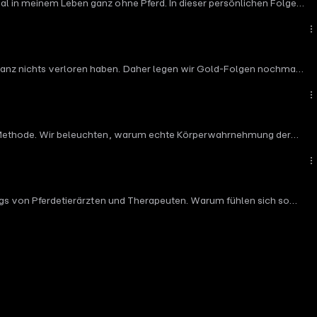
Mal in meinem Leben ganz ohne Pferd. In dieser persönlichen Folge
Ich bin nur wertvoll, wenn ich leiste", über Aufopferung bis zum
evanz nichts verloren haben. Daher legen wir Gold-Folgen nochmal
m Trend. Sie basiert auf Wissen, Zusammenhängen und einem klaren
Verletzung sicher und gesund wieder antrainierst. Dr. Veronika Klein
rd ist.
rais-Methode. Wir beleuchten, warum echte Körperwahrnehmung der
influssen können.
ltags von Pferdetierärzten und Therapeuten. Warum fühlen sich so
reich ist?