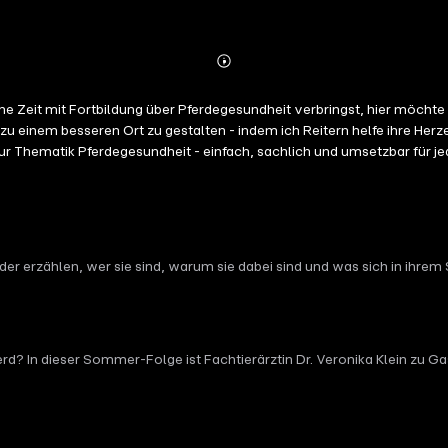
Abspielen
Mehr
Details
Zeit mit Fortbildung über Pferdegesundheit verbringst, hier möchte i
u einem besseren Ort zu gestalten - indem ich Reitern helfe ihre Herz
ur Thematik Pferdegesundheit - einfach, sachlich und umsetzbar für 
 fundiertes Pferdewissen (Fachtierarzt für Pferde) - unaufgeregt, ko
talisierung
eder erzählen, wer sie sind, warum sie dabei sind und was sich in ihre
Jubiläum kannst du für einmalig 49 € zwei Monate voll dabei sein, ab
erd? In dieser Sommer-Folge ist Fachtierärztin Dr. Veronika Klein zu 
erung in heiße Tage.