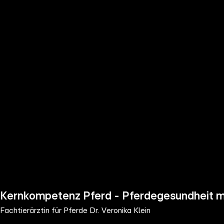
the
h page
 main
nt
the
ibility
ment
Kernkompetenz Pferd - Pferdegesundheit mit
Fachtierärztin für Pferde Dr. Veronika Klein