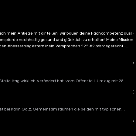
ch mein Anliege mit dir teilen: wir bauen deine Fachkompetenz aus! -
enspferde nachhaltig gesund und glücklich zu erhalten! Meine Mission
jeden #besseralsgestern Mein Versprechen ??? #? pferdegerecht -
mpakt, verständlich und umsetzbar #? zugänglich für jeden, von
m Stallalltag wirklich verändert hat: vom Offenstall-Umzug mit 28
er nur bis zum 2. August.
Gast bei Karin Golz. Gemeinsam räumen die beiden mit typischen