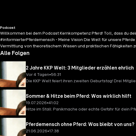
Podcast
Willkommen bei dem Podcast Kernkompetenz Pferd! Toll, dass du deine 
#informierterPferdemensch - Meine Vision Die Welt für unsere Pferde z
Vermittlung von theoretischem Wissen und praktischen Fähigkeiten z
unabhängig von Methoden, Theorien und Lehren, sondern fürs Pferd #?
Alle Folgen
überall, zu jeder Zeit - Nutzung von moderne Medien in Zeiten der Digi
2 Jahre KKP Welt: 3 Mitglieder erzählen ehrlich
Vor 4 Tagen
•
56:31
Die KKP Welt feiert ihren zweiten Geburtstag! Drei Mitgli
Jahren bis zum besseren Gespräch mit dem Tierarzt. Zum 
Sommer & Hitze beim Pferd: Was wirklich hilft
19.07.2026
•
41:02
Hitze im Stall: Panikmache oder echte Gefahr für dein Pf
Mythen rund um die Sommerhitze auf und bringen Orienti
Pferdemensch ohne Pferd: Was bleibt von uns?
21.06.2026
•
17:38