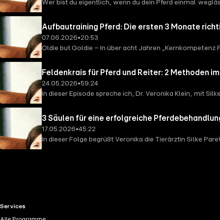
Wer bist du eigentlich, wenn du dein Pferd einmal weglä
nehme ich dich mit in die Frage, was ein Pferdemensch oh
Burnout und über meine These: Dein Pferd profitiert davo
Aufbautraining Pferd: Die ersten 3 Monate richt
07.06.2026
•
20:53
Oldie but Goldie – In über acht Jahren „Kernkompetenz 
neu auf, denn auch wenn sie nicht neu aufgenommen wurde
Blick für das Pferd. -Viel Freude beim (Wieder-)Hören.- ?
Feldenkrais für Pferd und Reiter: 2 Methoden im
erklärt den bewährten 3-Stufen-Plan und warum Geduld bei
24.05.2026
•
59:24
In dieser Episode spreche ich, Dr. Veronika Klein, mit
Schlüssel zu feinem Reiten ist und wie wir nicht nur un
3 Säulen für eine erfolgreiche Pferdebehandlun
17.05.2026
•
45:22
In dieser Folge begrüßt Veronika die Tierärztin Silke Pa
viele Profis in der Pferdewelt als Einzelkämpfer? Und was
RTL+ useful links.
Services
Alle Programme