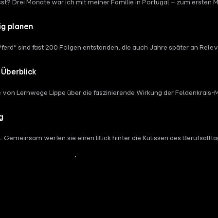
sst? Drei Monate war ich mit meiner Familie in Portugal – zum ersten 
ne Pferd überhaupt ist. Ich spreche über negative Glaubenssätze wie „
n, wenn du auch ohne Pferd vollständig und erfüllt bist.
ig planen
Pferd“ sind fast 200 Folgen entstanden, die auch Jahre später an Rel
n – ihr Inhalt ist aktueller denn je. Denn gute Medizin folgt keine
 In dieser Episode erfährst du: Wie du dein Pferd nach einer Pause oder 
 Überblick
m Antrainieren der wichtigste Faktor für ein langfristig gesundes Pfe
 Silke von Lernwege Lippe über die faszinierende Wirkung der Feldenk
ser eigenes Nervensystem, sondern auch das unserer Pferde positiv bee
g
ret. Gemeinsam werfen sie einen Blick hinter die Kulissen des Berufsal
 braucht es wirklich, damit eine Behandlung am Pferd langfristig erfolg
Mehr Inhalte anzeigen