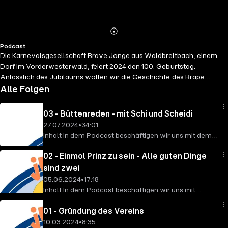
Abspielen
Mehr
Podcast
Details
Die Karnevalsgesellschaft Brave Jonge aus Waldbreitbach, einem
Dorf im Vorderwesterwald, feiert 2024 den 100. Geburtstag.
Anlässlich des Jubiläums wollen wir die Geschichte des Bräpe
Karnevals in mehreren Podcasts festhalten. Hierzu sprechen wir mit
Alle Folgen
aktiven Karnevalisten, aber auch mit ehemaligen Größen des Bräpe
Karnevals. Äußerungen unserer Gesprächspartner*innen und
03 - Büttenreden - mit Schi und Scheidi
Moderator*innen geben deren eigene Auffassungen wieder.
27.07.2024
•
34:01
https://meinpodcast.de
macht sich Äußerungen seiner
Inhalt In dem Podcast beschäftigen wir uns mit dem
Gesprächspartner*innen in Interviews und Diskussionen nicht zu
Thema: "Büttenreden" im Bräpe Karneval. Zu Gast
eigen.
02 - Einmol Prinz zu sein - Alle guten Dinge
sind Michael Schicker und Jürgen Scheid. Das
Büttenredner-Duo stand in den 1970er bis 2000er
sind zwei
Jahren als Schi und Scheidi in der Bütt.
05.06.2024
•
17:18
Sprecher*innen Juliane Rams, Jürgen Scheid,
Inhalt In dem Podcast beschäftigen wir uns mit
Michael Schicker, Oliver Theobald Jingle
Thema: "Einmol Prinz zu sein". Wir sind zu Gast bei
Komponisten: James Allen Davis, Holger Klotz
01 - Gründung des Vereins
Hannelore Hertling. Sie berichtet über ihre
Orginaltitel: Zo Fooss noh Koelle jonn Originalverlag:
10.03.2024
•
8:35
Erfahrungen als Prinzenpaar von Bräpisch aus den