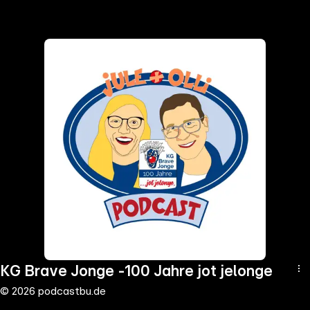
the
h page
 main
nt
the
ibility
ment
KG Brave Jonge -100 Jahre jot jelonge
© 2026 podcastbu.de