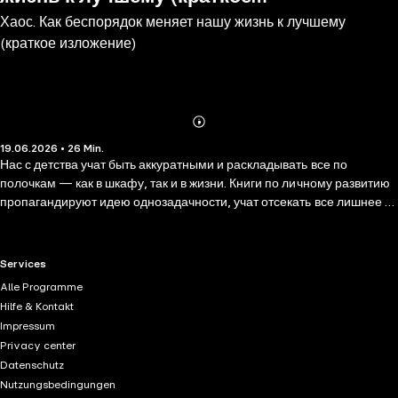
Хаос. Как беспорядок меняет нашу жизнь к лучшему
изложение)
(краткое изложение)
Abonnieren
Mehr
19.06.2026 • 26 Min.
Details
Нас с детства учат быть аккуратными и раскладывать все по
полочкам — как в шкафу, так и в жизни. Книги по личному развитию
пропагандируют идею однозадачности, учат отсекать все лишнее и
концентрироваться на главном. Однако Тим Хартфорд считает, что
стремление все упорядочить не оставляет места импровизациям и
случайным открытиям, превращая жизнь и работу в однообразную
RTL+ useful links.
Services
рутину. Речь по тщательно продуманному сценарию может быть не
Alle Programme
такой эмоциональной как выступление экспромтом. Случайные
Hilfe & Kontakt
знакомства гораздо чаще приводят к крепким отношениям, чем
Impressum
скрупулезный подбор партнера на сайте знакомств. А гениальные
Privacy center
открытия чаще всего совершаются именно в хаосе, а не в
Datenschutz
стерильных условиях. Хотя бы поэтому иногда стоит отойти от
Nutzungsbedingungen
строгих правил и дать себе возможность импровизировать.