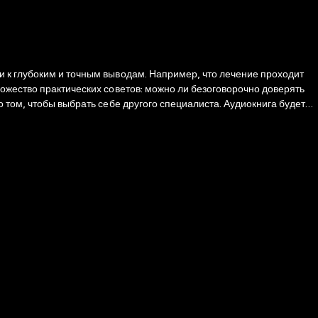
и к глубоким и точным выводам. Например, что лечение проходит
ожество практических советов: можно ли безоговорочно доверять
 том, чтобы выбрать себе другого специалиста. Аудиокнига будет
 профессионализма и работать с пациентами эффективнее.