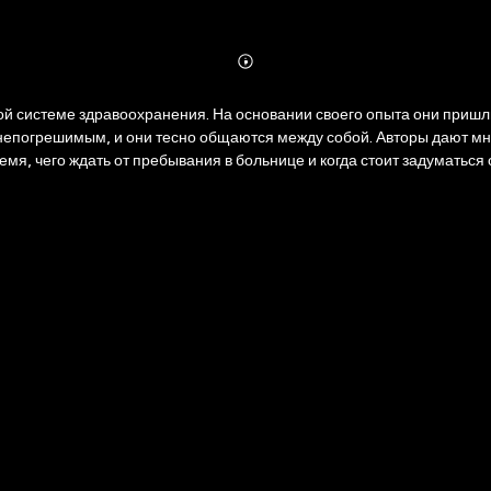
Abonnieren
Mehr
Details
ой системе здравоохранения. На основании своего опыта они пришл
я непогрешимым, и они тесно общаются между собой. Авторы дают мн
, чего ждать от пребывания в больнице и когда стоит задуматься о
ачей, а также медицинским работникам, желающим повысить уровень