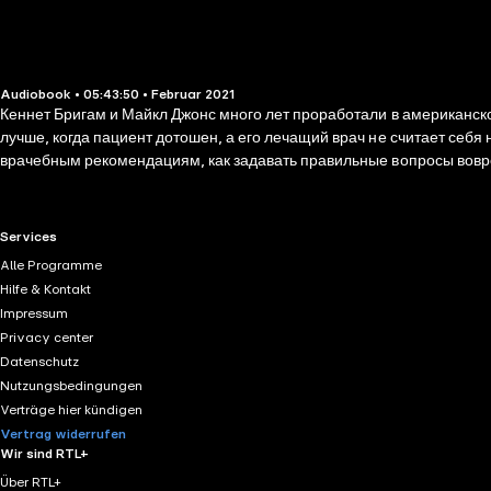
Audiobook • 05:43:50 • Februar 2021
Кеннет Бригам и Майкл Джонс много лет проработали в американск
лучше, когда пациент дотошен, а его лечащий врач не считает себ
врачебным рекомендациям, как задавать правильные вопросы вовремя
интересна всем, кто в силу обстоятельств прибегает к помощи вр
RTL+ useful links.
Services
Alle Programme
Hilfe & Kontakt
Impressum
Privacy center
Datenschutz
Nutzungsbedingungen
Verträge hier kündigen
Vertrag widerrufen
Wir sind RTL+
Über RTL+