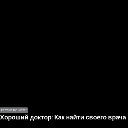
the
h page
 main
nt
the
ibility
ment
Powered by Deezer
Хороший доктор: Как найти своего врача