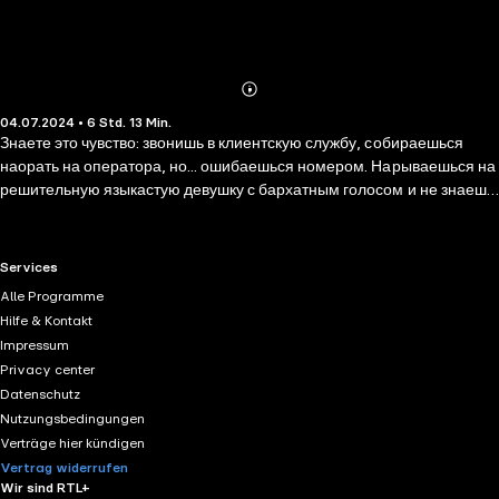
Abonnieren
Mehr
04.07.2024 • 6 Std. 13 Min.
Details
Знаете это чувство: звонишь в клиентскую службу, собираешься
наорать на оператора, но... ошибаешься номером. Нарываешься на
решительную языкастую девушку с бархатным голосом и не знаешь,
что делать. Именно так ошибся Рик. Дважды. И, казалось бы,
достаточно просто извиниться, положить трубку и забыть про
инцидент, но загадочная девушка внезапно написала ему уже
RTL+ useful links.
Services
сама...
Alle Programme
Hilfe & Kontakt
Impressum
Privacy center
Datenschutz
Nutzungsbedingungen
Verträge hier kündigen
Vertrag widerrufen
Wir sind RTL+