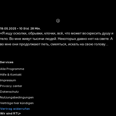
Abonnieren
Mehr
19.05.2025 • 10 Std. 28 Min.
Details
«Я ищу осколки, обрывки, клочки, всё, что может воскресить душу и
тело. Во мне живут тысячи людей. Некоторых давно нет на свете. А
во мне они продолжают петь, смеяться, искать на свою голову
приключений, праздновать Новый год, отплясывать на столе
чарльстон. Из семечка случая прорастает раскидистое дерево
рассказа, реальность переплетается с вымыслом, всё начинает
RTL+ useful links.
Services
клубиться, мерцать и превращается в миф».
Alle Programme
Hilfe & Kontakt
Impressum
Privacy center
Datenschutz
Nutzungsbedingungen
Verträge hier kündigen
Vertrag widerrufen
Wir sind RTL+