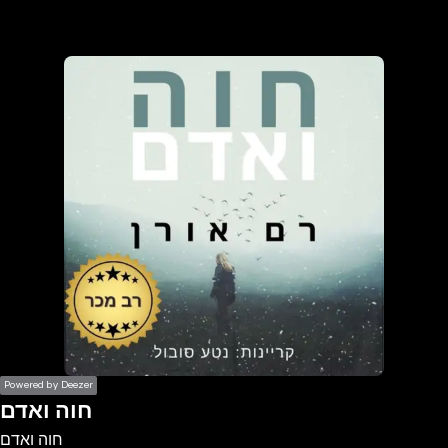
the
h page
 main
nt
the
ibility
ment
Powered by Deezer
חוה ואדם
חוה ואדם