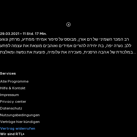
Abonnieren
Mehr
29.03.2021 • 11 Std. 17 Min.
Details
רב המכר השמיני של רם אורן, מבוסס על סיפור אמיתי מפתיע, מרתק ונוגע
ללב. נערה יפה, בת יחידה להורים אמידים ואוהבים מוצאת את עצמה לפתע
במלכודת של אהבה הרסנית, מעכירה את עלומיה, פוצעת את נפשה ומאלצת
אותה לנהל מלחמת הישרדות כנגד כל הסיכויים. הדרמה מטלטלת על פני
עשרות שנים זרועות במוות, שנאה וקשיחות לב, אבל גם בחמלה, פיוס ואושר.
סיפור מדהים שאי אפשר להינתק ממנו.
RTL+ useful links.
Services
Alle Programme
Hilfe & Kontakt
Impressum
Privacy center
Datenschutz
Nutzungsbedingungen
Verträge hier kündigen
Vertrag widerrufen
Wir sind RTL+