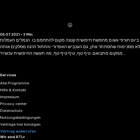
Abonnieren
Mehr
05.07.2021 • 3 Min.
Details
ביום חורפי גשום מחפשת חיפושית קטנה מקום להתחמם בו. הנמלים העמלות
לא מסכימות שתסתתר אתן, גם העכביש האפרורי והחתול הרגוז מסלקים אותה
ממקום מחבואם. טיף טף, טיף טיף טף, מה תעשה החיפושית עכשיו?
"חיפושית בגשם", ספרה הראשון לילדים של רותי דפנה, מתאר רגע משמעותי
ופלאי אצל ילדים, שבו הם מגלים רגש של חמלה ורצון לגונן על יצורים קטנים
מהם. הספור העדין והנוגע ללב נבחר למקום הראשון מבין מאות ספורים
RTL+ useful links.
Services
שהשתתפו בתחרות "איך ספור נולד״ של אתר "מאקו״ והוצאת "כנרת, זמורה,
Alle Programme
דביר״.
Hilfe & Kontakt
Impressum
Privacy center
Datenschutz
Nutzungsbedingungen
Verträge hier kündigen
Vertrag widerrufen
Wir sind RTL+