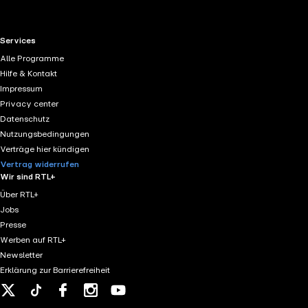
Schröter-Lorenz einen kurzen Exkurs zu den
kommenden Conference-League-Gegnern des SC
Freiburg.
RTL+ useful links.
Services
Alle Programme
Hilfe & Kontakt
Impressum
Privacy center
Datenschutz
Nutzungsbedingungen
Verträge hier kündigen
Vertrag widerrufen
Wir sind RTL+
Über RTL+
Jobs
Presse
Werben auf RTL+
Newsletter
Erklärung zur Barrierefreiheit
X
Tiktok
Facebook
Instagram
Youtube