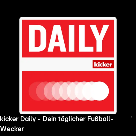
the
h page
 main
nt
the
ibility
ment
kicker Daily - Dein täglicher Fußball-
Wecker