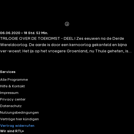
Abonnieren
Mehr
06.06.2020 • 18 Std. 52 Min.
Details
TRILOGIE OVER DE TOEKOMST - DEEL I Zes eeuwen na de Derde
Wereldoorlog. De aarde is door een kernoorlog gekanteld en bijna
ver-woest. Het ijs op het vroegere Groenland, nu Thule geheten, is
gesmolten en het land heeft een heerlijk klimaat. Thule wordt door
vrouwen geregeerd, zonder leger, zonder wapens. Christian is het
enige kind van de Konega van Thule die samen met de Vrouwenraad
RTL+ useful links.
Services
Thule bestuurt. Op een dag ontmoet hij Thura, een gewoon meisje
Alle Programme
dat heel veel indruk op hem maakt. Dan verschijnt er een onbekend
Hilfe & Kontakt
schip in de fjord. Het komt uit het Badense Rijk; de opvarenden hebben
Impressum
als enig doel Thule te veroveren zoals ze al met heel Europa hebben
Privacy center
gedaan. Dit is niet zo gemakkelijk als het lijkt; de Badeners stuiten op
Datenschutz
onverwachte tegenstand, waarbij Christian en Thura een belangrijke
Nutzungsbedingungen
rol spelen
Verträge hier kündigen
Vertrag widerrufen
Wir sind RTL+