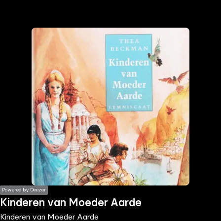
the
h page
 main
nt
the
ibility
ment
Powered by Deezer
Kinderen van Moeder Aarde
Kinderen van Moeder Aarde