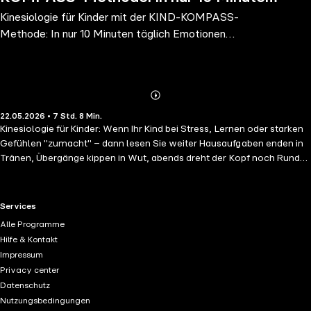
Kinesiologie für Kinder mit der KIND-KOMPASS-
täglich Emotionen regulieren,
Methode: In nur 10 Minuten täglich Emotionen
Lernblockaden lösen & Schlaf
regulieren, Lernblockaden lösen & Schlaf
Abonnieren
Mehr
22.05.2026 • 7 Std. 8 Min.
Details
Kinesiologie für Kinder: Wenn Ihr Kind bei Stress, Lernen oder starken
Gefühlen "zumacht" – dann lesen Sie weiter Hausaufgaben enden in
Tränen, Übergänge kippen in Wut, abends dreht der Kopf noch Runden
– und Sie spüren: Eigentlich braucht Ihr Kind nicht mehr Druck,
sondern mehr Regulation? Viele Kinder reagieren auf Stress nicht mit
Worten, sondern mit Körper-Signalen: Unruhe, Bauchweh, Rückzug,
RTL+ useful links.
Services
Gereiztheit, "Ich kann nicht". Und als Elternteil stehen Sie dazwischen
Alle Programme
– mit dem Wunsch zu helfen, aber ohne einen klaren, verlässlichen
Hilfe & Kontakt
Plan. Genau hier setzt Kinesiologie für Kinder an: kindgerecht,
Impressum
respektvoll und ohne Fachchinesisch. Sie lernen, was hinter "stark"
Privacy center
und "schwach" im Muskeltest wirklich steckt, wie Sie einen sicheren
Datenschutz
Rahmen schaffen (inkl. Einverständnis, Schamgrenzen und
Nutzungsbedingungen
Abbruchsignalen) und wie Sie mit einfachen Balancen schnell wieder