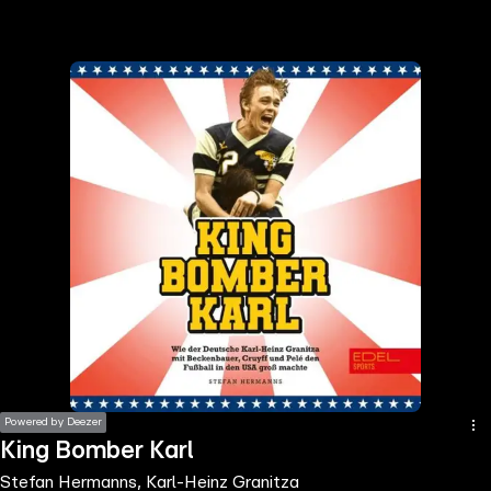
the
h page
 main
nt
the
ibility
ment
Powered by Deezer
King Bomber Karl
Stefan Hermanns, Karl-Heinz Granitza