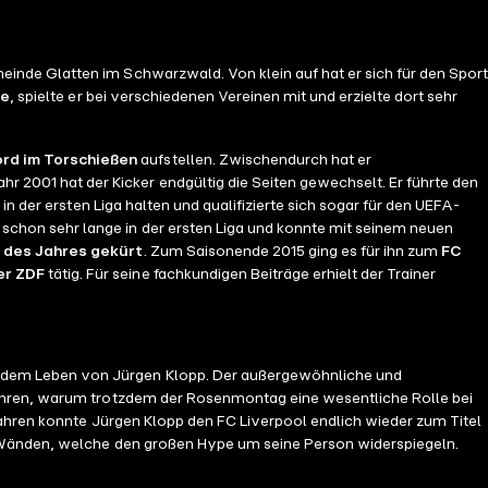
inde Glatten im Schwarzwald. Von klein auf hat er sich für den Sport
te
, spielte er bei verschiedenen Vereinen mit und erzielte dort sehr
rd im Torschießen
aufstellen. Zwischendurch hat er
hr 2001 hat der Kicker endgültig die Seiten gewechselt. Er führte den
n der ersten Liga halten und qualifizierte sich sogar für den UEFA-
ch schon sehr lange in der ersten Liga und konnte mit seinem neuen
 des Jahres gekürt
. Zum Saisonende 2015 ging es für ihn zum
FC
er ZDF
tätig. Für seine fachkundigen Beiträge erhielt der Trainer
 dem Leben von Jürgen Klopp. Der außergewöhnliche und
fahren, warum trotzdem der Rosenmontag eine wesentliche Rolle bei
Jahren konnte Jürgen Klopp den FC Liverpool endlich wieder zum Titel
n Wänden, welche den großen Hype um seine Person widerspiegeln.