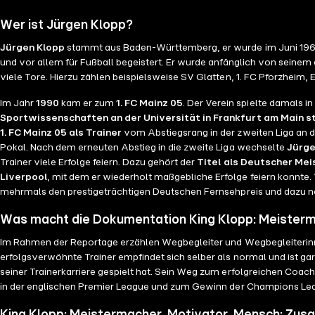
Wer ist Jürgen Klopp?
Jürgen Klopp
stammt aus Baden-Württemberg, er wurde im Juni 1967 i
und vor allem für Fußball begeistert. Er wurde anfänglich von seinem 
viele Tore. Hierzu zählen beispielsweise SV Glatten, 1. FC Pforzheim, E
Im Jahr
1990
kam er zum
1. FC Mainz 05
. Der Verein spielte damals in
Sportwissenschaften an der Universität in Frankfurt am Main s
1. FC Mainz 05 als Trainer
vom Abstiegsrang in der zweiten Liga an die
Pokal. Nach dem erneuten Abstieg in die zweite Liga wechselte
Jürge
Trainer viele Erfolge feiern. Dazu gehört der
Titel als Deutscher Mei
Liverpool
, mit dem er wiederholt maßgebliche Erfolge feiern konnte
mehrmals den prestigeträchtigen Deutschen Fernsehpreis und dazu 
Was macht die Dokumentation King Klopp: Meisterm
Im Rahmen der Reportage erzählen Wegbegleiter und Wegbegleiterin
erfolgsverwöhnte Trainer empfindet sich selber als normal und ist 
seiner Trainerkarriere gespielt hat. Sein Weg zum erfolgreichen Coac
in der englischen Premier League und zum Gewinn der Champions Leagu