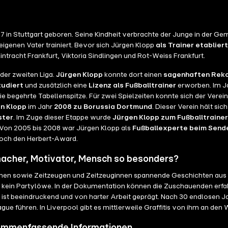
n Stuttgart geboren. Seine Kindheit verbrachte der Junge in der Geme
eigenen Vater trainiert. Bevor sich Jürgen Klopp
als Trainer etablier
intracht Frankfurt, Viktoria Sindlingen und Rot-Weiss Frankfurt.
 der zweiten Liga.
Jürgen Klopp
konnte dort einen
sagenhaften Reko
tudiert
und zusätzlich eine
Lizenz als Fußballtrainer
erworben. Im Ja
 begehrte Tabellenspitze. Für zwei Spielzeiten konnte sich der Verein i
n Klopp
im Jahr
2008 zu Borussia Dortmund
. Dieser Verein hält si
ster
. Im Zuge dieser Etappe wurde
Jürgen Klopp zum Fußballtrainer
. Von 2005 bis 2008 war Jürgen Klopp als
Fußballexperte beim Send
noch den Herbert-Award.
acher, Motivator, Mensch so besonders?
nen sowie Zeitzeugen und Zeitzeuginnen spannende Geschichten aus
gar kein Partylöwe. In der Dokumentation können die Zuschauenden er
h ist beeindruckend und von harter Arbeit geprägt. Nach 30 endlosen 
e führen. In Liverpool gibt es mittlerweile Graffitis von ihm an de