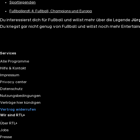
Sportlegenden
Fußballprofi 4: Fußball, Champions und Europa
Du interessierst dich für Fußball und willst mehr über die Legende
Jür
Du kriegst gar nicht genug von Fußball und willst noch mehr Enterta
RTL+ useful links.
Services
Alle Programme
Hilfe & Kontakt
Impressum
Privacy center
Datenschutz
Nutzungsbedingungen
Verträge hier kündigen
Vertrag widerrufen
Wir sind RTL+
Über RTL+
Jobs
Presse