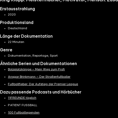
King Klopp: Meistermacher, Motivator, Mensch: Zu
Erstausstrahlung
2020
Produktionsland
Deutschland
Länge der Dokumentation
22 Minuten
Genre
Dokumentation, Reportage, Sport
Ähnliche Serien und Dokumentationen
Bolzplatzkönige – Mein Weg zum Profi
Ansgar Brinkmann – Der Straßenfußballer
Fußballfieber: Der Aufstieg der Premier League
Dazu passende Podcasts und Hörbücher
11FREUNDE täglich
PATIENT FUSSBALL
100 Fußballlegenden