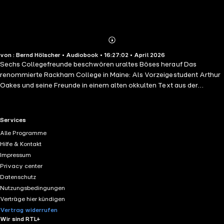
Abonnieren
Mehr
von : Bernd Hölscher • Audiobook • 16:27:02 • April 2026
Details
Sechs Collegefreunde beschwören uraltes Böses herauf Das
renommierte Rackham College in Maine: Als Vorzeigestudent Arthur
Oakes und seine Freunde in einem alten okkulten Text aus der
Universitätsbibliothek ein Ritual entdecken, mit dem man angeblich
einen Drachen beschwören kann, beschließen sie in einer
rauschhaften Silvesternacht, die Probe aufs Exempel zu machen.
RTL+ useful links.
Services
Was als Spiel beginnt, wird schon bald zum Alptraum, es erwacht
Alle Programme
eine uralte und mächtige Wesenheit. Und sie ist hungrig ...Der
Hilfe & Kontakt
Originalroman »King Sorrow« erscheint auf Deutsch in zwei Teilen
Impressum
»King Sorrow 1« und »King Sorrow 2«. Ungekürzte Lesung mit Bernd
Privacy center
Hölscher 16h 28min
Datenschutz
Nutzungsbedingungen
Verträge hier kündigen
Vertrag widerrufen
Wir sind RTL+