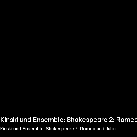
the
h page
 main
nt
the
ibility
ment
Kinski und Ensemble: Shakespeare 2: Romeo
Kinski und Ensemble: Shakespeare 2: Romeo und Julia