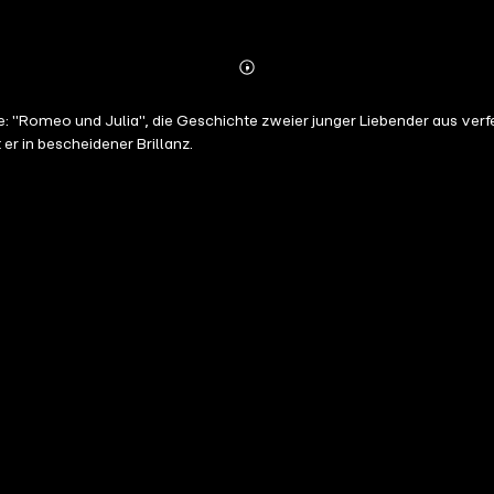
Abonnieren
Mehr
Details
: "Romeo und Julia", die Geschichte zweier junger Liebender aus verf
r in bescheidener Brillanz.