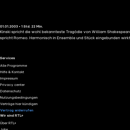
01.01.2003 • 1 Std. 22 Min.
Kinski spricht die wohl bekannteste Tragödie von William Shakespeare
spricht Romeo. Harmonisch in Ensemble und Stück eingebunden wirkt e
RTL+ useful links.
Services
Alle Programme
Hilfe & Kontakt
Impressum
Privacy center
Datenschutz
Nutzungsbedingungen
Verträge hier kündigen
Vertrag widerrufen
Wir sind RTL+
Über RTL+
Jobs