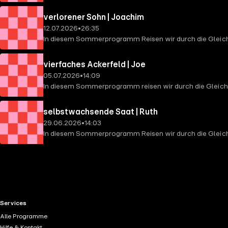
verlorener Sohn | Joachim
12.07.2026
•
26:35
In diesem Sommerprogramm Reisen wir durch die Gleich
vierfaches Ackerfeld | Joe
05.07.2026
•
14:09
In diesem Sommerprogramm reisen wir durch die Gleich
selbstwachsende Saat | Ruth
29.06.2026
•
14:03
In diesem Sommerprogramm Reisen wir durch die Gleic
RTL+ useful links.
Services
Alle Programme
Hilfe & Kontakt