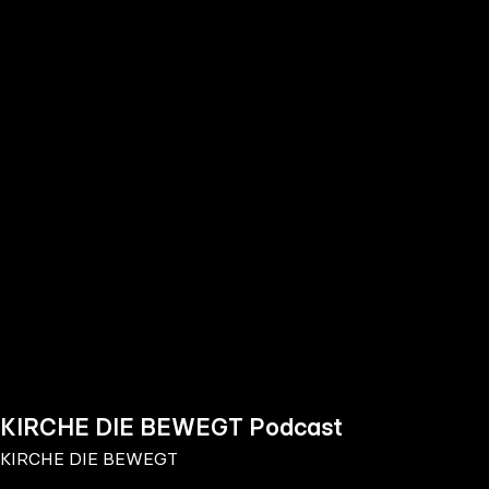
the
h page
 main
nt
the
ibility
ment
KIRCHE DIE BEWEGT Podcast
KIRCHE DIE BEWEGT