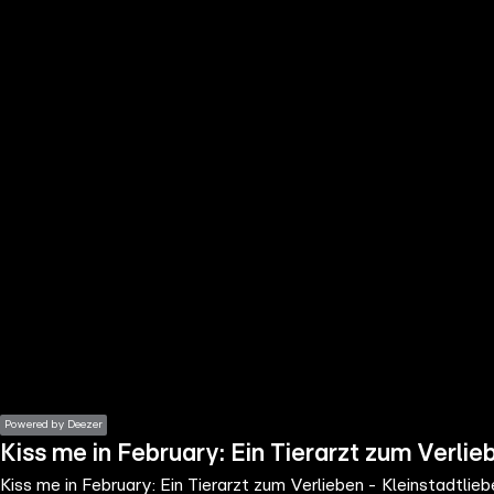
the
h page
 main
nt
the
ibility
ment
Powered by Deezer
Kiss me in February: Ein Tierarzt zum Verli
Kiss me in February: Ein Tierarzt zum Verlieben - Kleinstadtlie