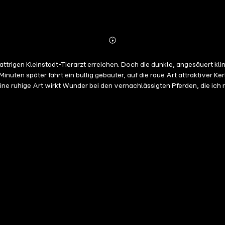
Abonnieren
Mehr
Details
 tattrigen Kleinstadt-Tierarzt erreichen. Doch die dunkle, angesäuert k
ten später fährt ein bullig gebauter, auf die raue Art attraktiver Kerl
ine ruhige Art wirkt Wunder bei den vernachlässigten Pferden, die ich
die Single-Versteigerung zum Valentinstag zu verpflichten. Weil ich ih
te, kommen wir uns näher. Was hat ihn von der Großstadt in das übers
auf ein Date geht?