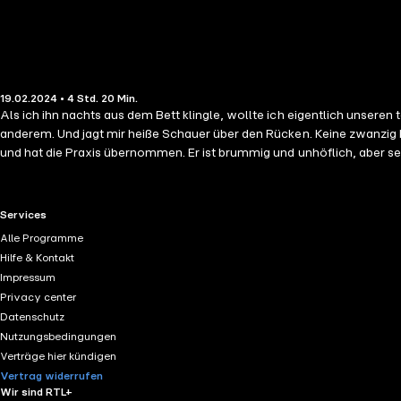
19.02.2024 • 4 Std. 20 Min.
Als ich ihn nachts aus dem Bett klingle, wollte ich eigentlich unseren
anderem. Und jagt mir heiße Schauer über den Rücken. Keine zwanzig Minu
und hat die Praxis übernommen. Er ist brummig und unhöflich, aber se
hält mich das nicht davon ab, ihn ein bisschen zu ärgern und ihn für 
wir plötzlich sehr viel Zeit miteinander. Mit jeder gemeinsamen Minu
zusehen, wie er dank der Single-Versteigerung mit einer anderen Frau 
RTL+ useful links.
Services
Alle Programme
Hilfe & Kontakt
Impressum
Privacy center
Datenschutz
Nutzungsbedingungen
Verträge hier kündigen
Vertrag widerrufen
Wir sind RTL+