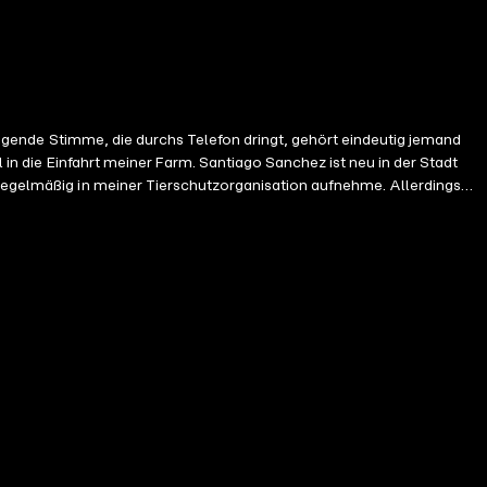
lingende Stimme, die durchs Telefon dringt, gehört eindeutig jemand
 in die Einfahrt meiner Farm. Santiago Sanchez ist neu in der Stadt
 regelmäßig in meiner Tierschutzorganisation aufnehme. Allerdings
n wegen meiner neuesten Schützlinge ständig rufen muss, verbringen
chaubare Pinewood Bay getrieben? Und kann ich wirklich dabei