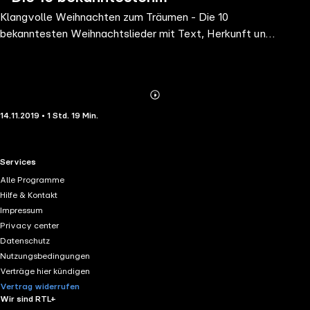
Klangvolle Weihnachten zum Träumen - Die 10
Weihnachtslieder mit Text, Herkunft
bekanntesten Weihnachtslieder mit Text, Herkunft und
und Interpretation
Interpretation
Abonnieren
Mehr
14.11.2019 • 1 Std. 19 Min.
Details
RTL+ useful links.
Services
Alle Programme
Hilfe & Kontakt
Impressum
Privacy center
Datenschutz
Nutzungsbedingungen
Verträge hier kündigen
Vertrag widerrufen
Wir sind RTL+