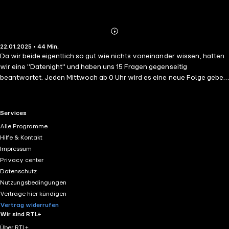
Abspielen
Mehr
22.01.2025 • 44 Min.
Details
Da wir beide eigentlich so gut wie nichts voneinander wissen, hatten
wir eine "Datenight" und haben uns 15 Fragen gegenseitig
beantwortet. Jeden Mittwoch ab 0 Uhr wird es eine neue Folge geben.
Wichtige Links, um uns auch privat weiterhin zu verfolgen: Twitch:
https://www.twitch.tv/honokaairi
/ Instagram:
https://instagram.com/klare.bruehe_
? igshid=MmlzYWVINDQ5Yg==
RTL+ useful links.
Services
Dieser Podcast wird vermarktet von der
Alle Programme
Podcastbude.www.podcastbu.de - Full-Service-Podcast-Agentur -
Hilfe & Kontakt
Konzeption, Produktion, Vermarktung, Distribution und Hosting.Du
Impressum
möchtest deinen Podcast auch kostenlos hosten und damit Geld
Privacy center
verdienen?Dann schaue auf www.kostenlos-hosten.de und
Datenschutz
informiere dich.Dort erhältst du alle Informationen zu unseren
Nutzungsbedingungen
kostenlosen Podcast-Hosting-Angeboten. kostenlos-hosten.de ist
Verträge hier kündigen
ein Produkt der Podcastbude. (00:00) Kapitel 1
Vertrag widerrufen
Wir sind RTL+
Über RTL+