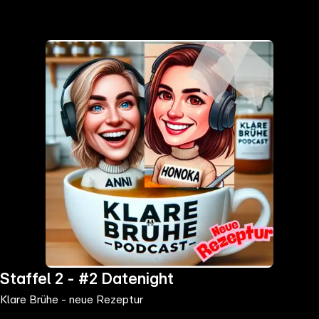
the
h page
 main
nt
the
ibility
ment
Staffel 2 - #2 Datenight
Klare Brühe - neue Rezeptur