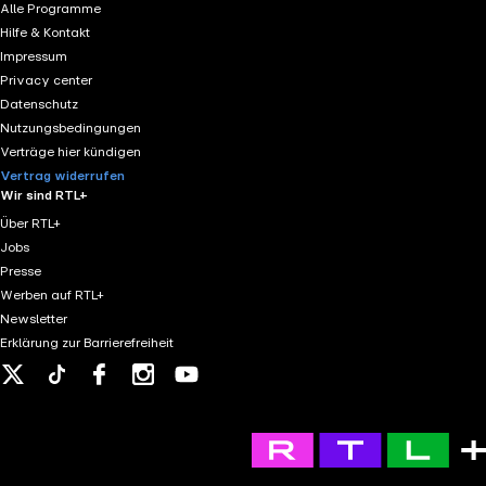
wissenschaftlichen Hintergründe, wir hören passende
Alle Programme
Soundbeispiele, und du bekommst Einblicke, wie
Hilfe & Kontakt
Musik nicht nur im Moment wirkt, sondern langfristig
Impressum
das Gehirn trainieren kann.
Privacy center
Datenschutz
Nutzungsbedingungen
Verträge hier kündigen
Vertrag widerrufen
Wir sind RTL+
Über RTL+
Jobs
Presse
Werben auf RTL+
Newsletter
Erklärung zur Barrierefreiheit
X
Tiktok
Facebook
Instagram
Youtube