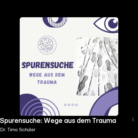
the
h page
 main
nt
the
ibility
ment
Spurensuche: Wege aus dem Trauma
Dr. Timo Schüler