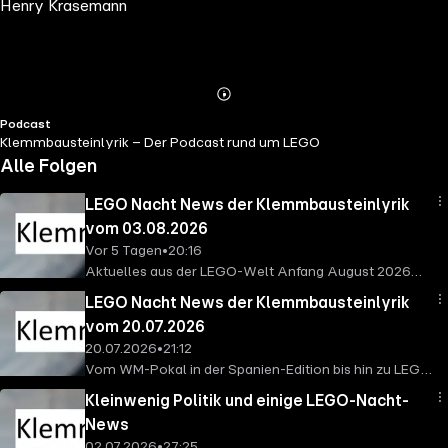
Henry Krasemann
Abspielen
Mehr
Podcast
Details
Klemmbausteinlyrik – Der Podcast rund um LEGO
Alle Folgen
LEGO Nacht News der Klemmbausteinlyrik
vom 03.08.2026
Vor 5 Tagen
•
20:16
Aktuelles aus der LEGO-Welt Anfang August 2026
mit Doomsday und Harry Potter.
LEGO Nacht News der Klemmbausteinlyrik
vom 20.07.2026
20.07.2026
•
21:12
Vom WM-Pokal in der Spanien-Edition bis hin zu LEGO
Ideas. Aktuelles aus der LEGO-Welt (auch als
Kleinwenig Politik und einige LEGO-Nacht-
Podcast).
News
02.07.2026
•
27:25