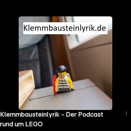
the
h page
 main
nt
the
ibility
ment
Klemmbausteinlyrik - Der Podcast
rund um LEGO