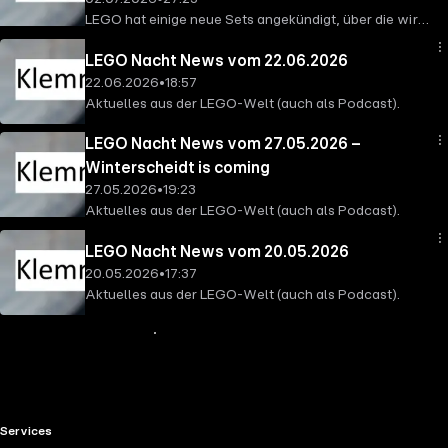
LEGO hat einige neue Sets angekündigt, über die wir
reden müssen. Außerdem aus gegebenem Anlass
LEGO Nacht News vom 22.06.2026
etwas zur tagesaktuellen Politik (Einschränkung des
22.06.2026
•
18:57
Informationsfreiheitsrechts bzw. IFG Bund).
Aktuelles aus der LEGO-Welt (auch als Podcast).
LEGO Nacht News vom 27.05.2026 –
Winterscheidt is coming
27.05.2026
•
19:23
Aktuelles aus der LEGO-Welt (auch als Podcast).
LEGO Nacht News vom 20.05.2026
20.05.2026
•
17:37
Aktuelles aus der LEGO-Welt (auch als Podcast).
Mehr Inhalte anzeigen
RTL+ useful links.
Services