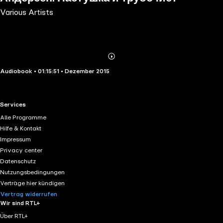
Various Artists
Abonnieren
Mehr
Audiobook • 01:15:51 • Dezember 2015
Details
RTL+ useful links.
Services
Alle Programme
Hilfe & Kontakt
Impressum
Privacy center
Datenschutz
Nutzungsbedingungen
Verträge hier kündigen
Vertrag widerrufen
Wir sind RTL+
Über RTL+