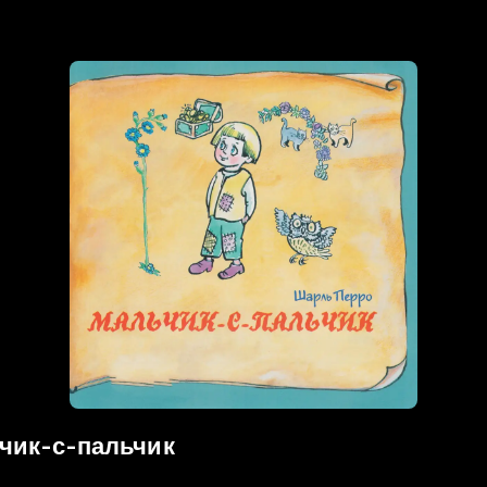
ьчик-с-пальчик