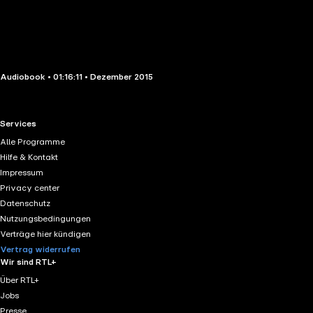
Audiobook • 01:16:11 • Dezember 2015
RTL+ useful links.
Services
Alle Programme
Hilfe & Kontakt
Impressum
Privacy center
Datenschutz
Nutzungsbedingungen
Verträge hier kündigen
Vertrag widerrufen
Wir sind RTL+
Über RTL+
Jobs
Presse