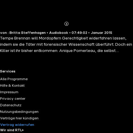
Abonnieren
Mehr
von : Britta Steffenhagen • Audiobook • 07:49:02 • Januar 2015
Details
Tempe Brennan will Mordopfern Gerechtigkeit widerfahren lassen,
indem sie die Täter mit forensischer Wissenschaft überführt. Doch ein
Killer ist ihr bisher entkommen: Anique Pomerleau, die selbst
misshandelt wurde und Mädchen quälte und tötete, um sich an der
Welt zu rächen. Als zehn Jahre später Leichen vermisster Teenager
auftauchen, erkennt Tempe das Mordmuster: Anique ist zurück. Und
RTL+ useful links.
Services
sie kommt Tempe immer näher...
Alle Programme
Hilfe & Kontakt
Impressum
Privacy center
Datenschutz
Nutzungsbedingungen
Verträge hier kündigen
Vertrag widerrufen
Wir sind RTL+