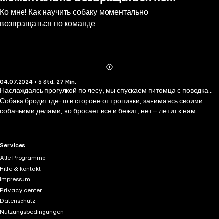
Ко мне! Как научить собаку моментально
команде
возвращаться по команде
Abonnieren
Mehr
04.07.2024 • 5 Std. 27 Min.
Details
Наслаждаясь прогулкой по лесу, мы спускаем питомца с поводка...
Собака бродит где-то в стороне от тропинки, занимаясь своими
собачьими делами, но бросает все и бежит, нет – летит к нам
пущенной из лука стрелой, едва услышав, как мы произносим
команду подзыва... Идиллия, не иначе! И эта идиллия вполне
достижима. Конечно, потребуются некоторые усилия, но результат
RTL+ useful links.
Services
того стоит, ведь идеально выполняемая команда подзыва – это
Alle Programme
гарантия безопасности нашего питомца. А если усилия прилагать в
Hilfe & Kontakt
правильном направлении, то и путь до идеального подзыва
Impressum
значительно сокращается. Какие усилия правильные, а какие не
Privacy center
очень, что может пойти не так и как это исправить, вы узнаете из
Datenschutz
этой книги.
Nutzungsbedingungen