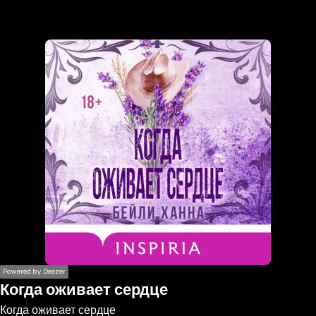
the
h page
 main
nt
the
ibility
ment
Powered by Deezer
Когда оживает сердце
Когда оживает сердце