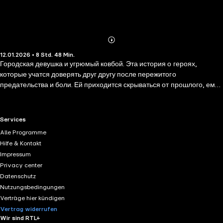
Abonnieren
Mehr
12.01.2026 • 8 Std. 48 Min.
Details
Городская девушка и угрюмый ковбой. Эта история о героях,
которые учатся доверять друг другу после пережитого
предательства и боли. Ей приходится скрываться от прошлого, ему
страшно снова открыть свое сердце. Но только вместе у них есть
шанс обрести дом. Идеальная история для любителей романов
Лайлы Сэйдж. Сбежав из города, Сесиль оказывается на
RTL+ useful links.
Services
скотоводческом ранчо. Здесь, среди прерий и запаха
Alle Programme
свежескошенной травы, она получает шанс начать новую жизнь.
Hilfe & Kontakt
Суровый и замкнутый босс Сесиль, Остин, уверен: избалованная
Impressum
красавица не задержится здесь надолго. И все-таки, когда прошлое
Privacy center
стучится в дверь, герои понимают: иногда сердце может ожить там,
Datenschutz
где совсем этого не ждешь.
Nutzungsbedingungen
Verträge hier kündigen
Vertrag widerrufen
Wir sind RTL+