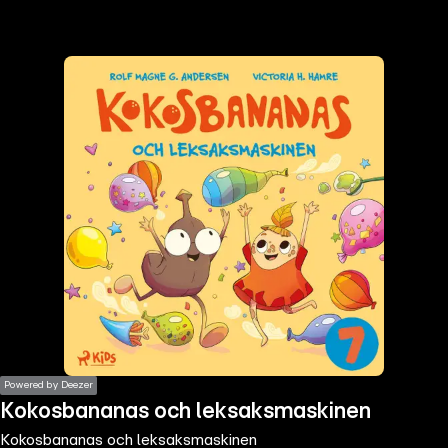
the
h page
 main
nt
the
ibility
ment
Powered by Deezer
Kokosbananas och leksaksmaskinen
Kokosbananas och leksaksmaskinen