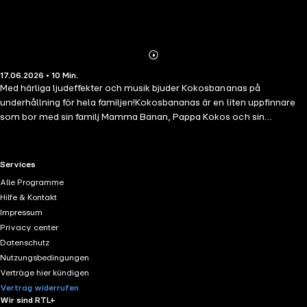
Abonnieren
Mehr
17.06.2026 • 10 Min.
Details
Med härliga ljudeffekter och musik bjuder Kokosbananas på
underhållning för hela familjen!Kokosbananas är en liten uppfinnare
som bor med sin familj Mamma Banan, Pappa Kokos och sin
lillasyster Baby-Koko. I uppfinnarboden gör Kokosbananas galna
uppfinningar, vilket alltid leder till knasiga situationer!Kokosbananas
granne Pea blir väldigt ledsen när hennes guldfisk dör. Som tur är vet
RTL+ useful links.
Services
Kokosbananas precis vad han ska göra. Han uppfinner en
Alle Programme
leksaksmaskin för att muntra upp henne! Men frågan är om maskinen
Hilfe & Kontakt
verkligen kommer att fungera som han tänkt sig.
Impressum
Privacy center
Datenschutz
Nutzungsbedingungen
Verträge hier kündigen
Vertrag widerrufen
Wir sind RTL+