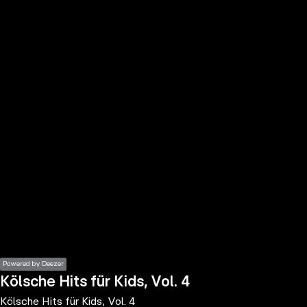
the
h page
 main
nt
the
ibility
ment
Powered by Deezer
Kölsche Hits für Kids, Vol. 4
Kölsche Hits für Kids, Vol. 4