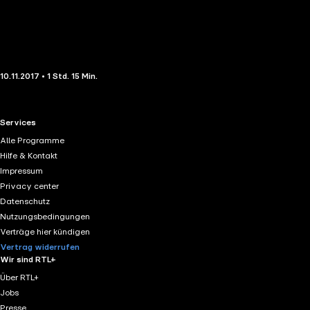
10.11.2017 • 1 Std. 15 Min.
RTL+ useful links.
Services
Alle Programme
Hilfe & Kontakt
Impressum
Privacy center
Datenschutz
Nutzungsbedingungen
Verträge hier kündigen
Vertrag widerrufen
Wir sind RTL+
Über RTL+
Jobs
Presse