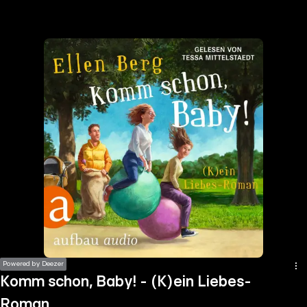
the
h page
 main
nt
the
ibility
ment
Powered by Deezer
Komm schon, Baby! - (K)ein Liebes-
Roman