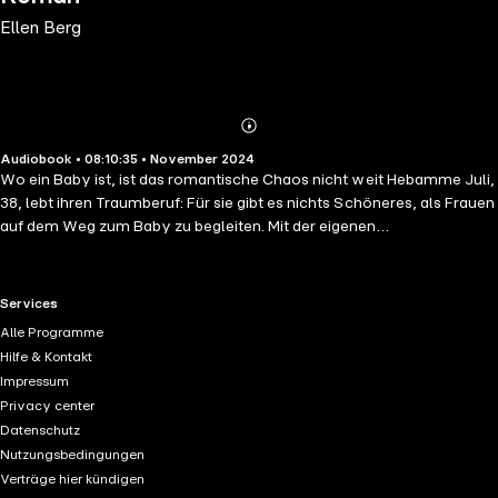
Ellen Berg
Abonnieren
Mehr
Audiobook • 08:10:35 • November 2024
Details
Wo ein Baby ist, ist das romantische Chaos nicht weit Hebamme Juli,
38, lebt ihren Traumberuf: Für sie gibt es nichts Schöneres, als Frauen
auf dem Weg zum Baby zu begleiten. Mit der eigenen
Familiengründung hat es bislang nicht geklappt, der Richtige war
einfach noch nicht dabei - eigentlich kein Problem. Doch dann wird sie
ungeplant schwanger von einem One-Night-Stand - schon ein
RTL+ useful links.
Services
größeres Problem. Als sich der Kindsvater dann auch noch als
Alle Programme
Lebensgefährte ihrer neuen Lieblingsklientin Emily entpuppt, gerät
Hilfe & Kontakt
Juli in einen Strudel widerstreitender Gefühle ... Ein hochkomischer,
Impressum
wunderschöner Roman von Bestsellerautorin Ellen Berg über die
Privacy center
Überraschungen der Liebe zwischen Fruchtbarkeits-Hacks,
Datenschutz
fassungslosen Vätern und Baby-Blues
Nutzungsbedingungen
Verträge hier kündigen