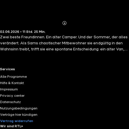
Abonnieren
Mehr
02.06.2026 • 11 Std. 25 Min.
Details
Zwei beste Freundinnen. Ein alter Camper. Und der Sommer, der alles
verändert. Als Sams chaotischer Mitbewohner sie endgültig in den
Wahnsinn treibt, trifft sie eine spontane Entscheidung: ein alter Van,
ein voller Tank und die Hoffnung auf ein neues Kapitel. Zusammen mit
ihrer besten Freundin Kaya bricht sie auf – Richtung Skandinavien,
Richtung Freiheit. Was als Flucht beginnt, wird zu einem Roadtrip
RTL+ useful links.
Services
voller unerwarteter Begegnungen, chaotischer Van-Pannen und
Alle Programme
leiser Momente, in denen alte Wunden aufbrechen. Männer stehen
Hilfe & Kontakt
dabei eigentlich nicht auf dem Plan. Bis Hyu und Jesper auftauchen
Impressum
und alles auf den Kopf stellen. Zwischen Lagerfeuern, Selbstzweifeln
Privacy center
und mutigen Entscheidungen merken Sam und Kaya, dass sie erst
Datenschutz
loslassen müssen, um bei sich selbst anzukommen. Eine Geschichte
Nutzungsbedingungen
über Freundschaft, Fernweh und die Kunst, sich selbst wiederzufinden
Verträge hier kündigen
– irgendwo zwischen Schweden, Färöer und dem eigenen Herzen.
Vertrag widerrufen
Wir sind RTL+