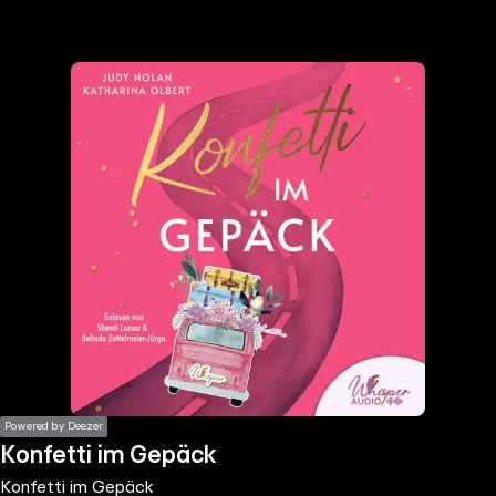
the
h page
 main
nt
the
ibility
ment
Powered by Deezer
Konfetti im Gepäck
Konfetti im Gepäck