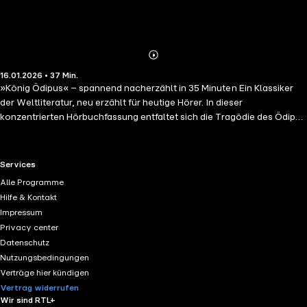
Abonnieren
Mehr
16.01.2026 • 37 Min.
Details
»König Ödipus« – spannend nacherzählt in 35 Minuten Ein Klassiker
der Weltliteratur, neu erzählt für heutige Hörer. In dieser
konzentrierten Hörbuchfassung entfaltet sich die Tragödie des Ödipus
mit packender Klarheit. Ohne Umwege führt die Erzählung durch die
düstere Prophezeiung, den verzweifelten Kampf eines Königs gegen
sein Schicksal und die erschütternde Aufdeckung einer Wahrheit, die
RTL+ useful links.
Services
sein Leben zerstört.
Alle Programme
Hilfe & Kontakt
Impressum
Privacy center
Datenschutz
Nutzungsbedingungen
Verträge hier kündigen
Vertrag widerrufen
Wir sind RTL+