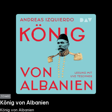
the
h page
 main
nt
the
ibility
ment
1 Credit
König von Albanien
König von Albanien