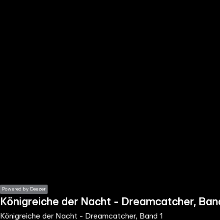
the
h page
 main
nt
the
ibility
ment
Powered by Deezer
Königreiche der Nacht - Dreamcatcher, Ban
Königreiche der Nacht - Dreamcatcher, Band 1