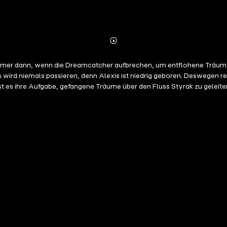
Abonnieren
Mehr
Details
r dann, wenn die Dreamcatcher aufbrechen, um entflohene Träume zu j
ird niemals passieren, denn Alexis ist niedrig geboren. Deswegen rei
 es ihre Aufgabe, gefangene Träume über den Fluss Styrak zu geleit
Körper dringt. Denn unerklärlicherweise überlebt Alexis. Doch etwas in ih