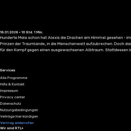
16.01.2026 • 10 Std. 1 Min.
Hunderte Male schon hat Alexis die Drachen am Himmel gesehen - imme
Prinzen der Traumlande, in die Menschenwelt aufzubrechen. Doch das w
für den Kampf gegen einen ausgewachsenen Albtraum. Stattdessen ist
alles ändert sich, als bei der Überfahrt ein entflohener Traum in ihren 
RTL+ useful links.
Services
Alle Programme
Hilfe & Kontakt
Impressum
Privacy center
Datenschutz
Nutzungsbedingungen
Verträge hier kündigen
Vertrag widerrufen
Wir sind RTL+