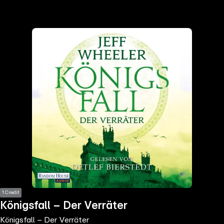
the
h page
 main
nt
the
ibility
ment
1 Credit
Königsfall – Der Verräter
Königsfall – Der Verräter