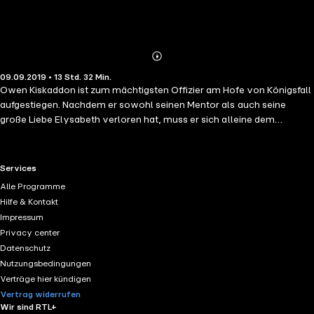
Abonnieren
Mehr
09.09.2019 • 13 Std. 32 Min.
Details
Owen Kiskaddon ist zum mächtigsten Offizier am Hofe von Königsfall
aufgestiegen. Nachdem er sowohl seinen Mentor als auch seine
große Liebe Elysabeth verloren hat, muss er sich alleine dem
Wankelmut König Severns stellen. Als er im benachbarten Königreich
einen Krieg anzetteln soll, begegnet er dort dessen ebenso schöner
wie kluger Herrscherin, deren magische Fähigkeiten sogar noch
RTL+ useful links.
Services
Owens eigene übertreffen. Gemeinsam schmieden die beiden einen
Alle Programme
riskanten Plan, um Severns grausame Herrschaft über Königsfall ein
Hilfe & Kontakt
für alle Mal zu beenden ...Gelesen von Detlef Bierstedt
Impressum
Privacy center
Datenschutz
Nutzungsbedingungen
Verträge hier kündigen
Vertrag widerrufen
Wir sind RTL+