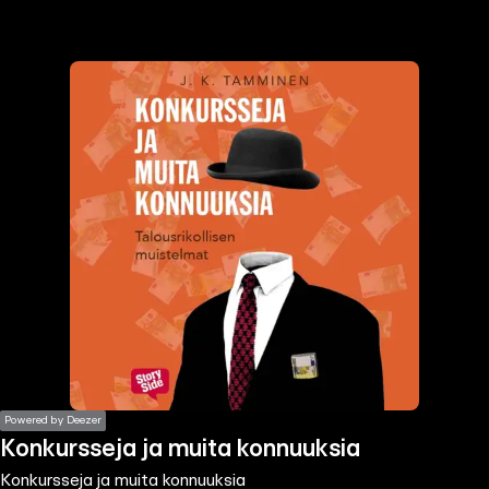
the
h page
 main
nt
the
ibility
ment
Powered by Deezer
Konkursseja ja muita konnuuksia
Konkursseja ja muita konnuuksia