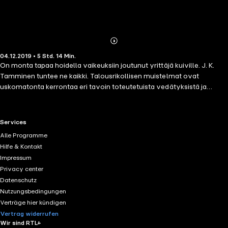
Abonnieren
Mehr
04.12.2019 • 5 Std. 14 Min.
Details
On monta tapaa hoidella vaikeuksiin joutunut yrittäjä kuiville. J. K.
Tamminen tuntee ne kaikki. Talousrikollisen muistelmat ovat
uskomatonta kerrontaa eri tavoin toteutetuista vedätyksistä ja
kieroin keinoin kerätyistä suurista voitoista. Tamminen loi käsitteen
"yritysten saattohoito", ja hänestä tulikin pian hämärähommien
mestarina tunnettu asiainhoitaja, jonka puoleen suomalaiset ja
RTL+ useful links.
Services
venäläiset talousrikolliset kääntyivät ongelmissaan. Kirjassaan
Alle Programme
Tamminen kertoo huimia tarinoita siitä, miten monenlaisilla
Hilfe & Kontakt
vippaskonsteilla ja konnuuksilla surkeaan tilaan ajautuneiden
Impressum
yritysten omistajat käärivät rahat taskuihinsa ennen firman
Privacy center
romahtamista. Usein vain aloittaakseen seuraavan vedätyksen.
Datenschutz
Surkuhupaisista kertomuksista käy ilmi, miten harvoin yritysten
Nutzungsbedingungen
epäonnistumisten takana on ulkopuolinen syy. Yleensä kyse on
Verträge hier kündigen
ahneudesta, tyhmyydestä ja osaamattomuudesta. Silloin apuun
Vertrag widerrufen
tarvitaan alan mies, joka tietää miten lakia oikein tulkitaan ja velkoja
Wir sind RTL+
oikein käsitellään. Ja Tamminen, jos kuka, tietää, miten