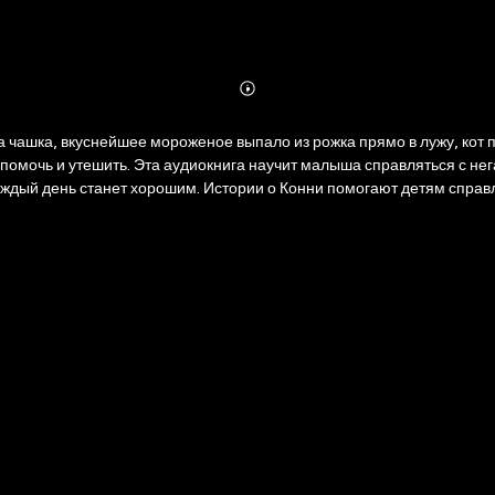
Abonnieren
Mehr
Details
а чашка, вкуснейшее мороженое выпало из рожка прямо в лужу, кот п
 помочь и утешить. Эта аудиокнига научит малыша справляться с нег
каждый день станет хорошим. Истории о Конни помогают детям спра
 сад, спорт, друзья, покупки и новые увлечения — вместе с Конни в