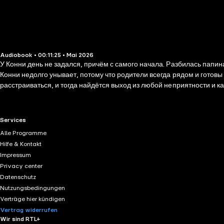
Audiobook • 00:11:25 • Mai 2026
У Конни день не задался, причём с самого начала. Разбилась папин
Конни недолго унывает, потому что родители всегда рядом и готовы
расстраиваться, и тогда найдётся выход из любой неприятности и 
понимать свои эмоции и открывать мир без страха. Переезд, детский
RTL+ useful links.
Services
Alle Programme
Hilfe & Kontakt
Impressum
Privacy center
Datenschutz
Nutzungsbedingungen
Verträge hier kündigen
Vertrag widerrufen
Wir sind RTL+