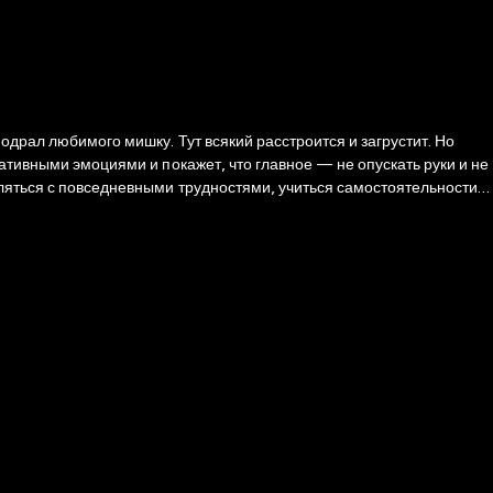
одрал любимого мишку. Тут всякий расстроится и загрустит. Но
ативными эмоциями и покажет, что главное — не опускать руки и не
вляться с повседневными трудностями, учиться самостоятельности,
сё становится понятнее, спокойнее и веселее.