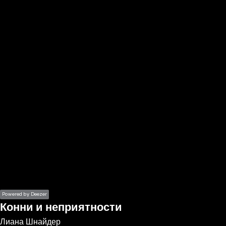
the
h page
 main
nt
the
ibility
ment
Powered by Deezer
Конни и неприятности
Лиана Шнайдер