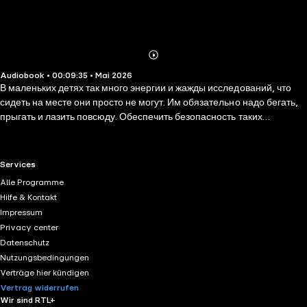
Abonnieren
Mehr
Audiobook • 00:09:35 • Mai 2026
Details
В маленьких детях так много энергии и жажды исследований, что
сидеть на месте они просто не могут. Им обязательно надо бегать,
прыгать и лазить повсюду. Обеспечить безопасность таких
упражнений в домашних условиях может не каждый родитель, да и
места в квартире хватает не у всех. Мама Конни нашла для неё
идеальный вариант: спортивная секция гимнастики! Развиваем
RTL+ useful links.
Services
гибкость, ловкость и координацию в интересном и безопасном
Alle Programme
пространстве. Как раз то, что нужно маленьким покорителям мира!
Hilfe & Kontakt
Impressum
Privacy center
Datenschutz
Nutzungsbedingungen
Verträge hier kündigen
Vertrag widerrufen
Wir sind RTL+