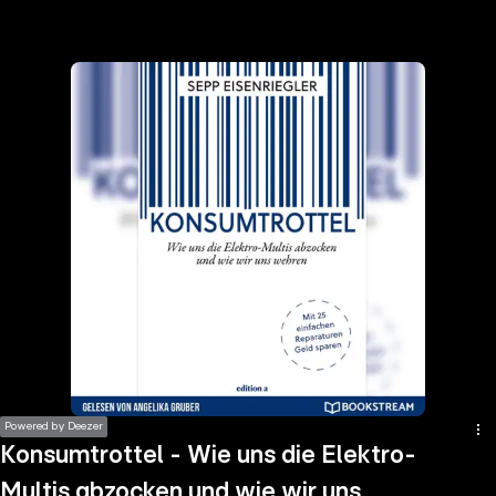
the
h page
 main
nt
the
ibility
ment
Powered by Deezer
Konsumtrottel - Wie uns die Elektro-
Multis abzocken und wie wir uns