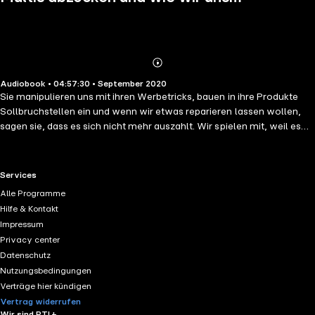
wehren
Abonnieren
Mehr
Audiobook • 04:57:30 • September 2020
Details
Sie manipulieren uns mit ihren Werbetricks, bauen in ihre Produkte
Sollbruchstellen ein und wenn wir etwas reparieren lassen wollen,
sagen sie, dass es sich nicht mehr auszahlt. Wir spielen mit, weil es
alle tun, und merken nicht, dass wir die Konzerne immer reicher
machen und wir selbst die Dummen sind. Denn so bekommen wir zu
schlechte Ware für zu viel Geld. Ein System, das auch noch die
RTL+ useful links.
Services
Umwelt belastet, egal, ob die neue Waschmaschine ein
Alle Programme
Ökoprogramm hat oder nicht. Denn das ist auch nur ein Trick.
Hilfe & Kontakt
Impressum
Privacy center
Datenschutz
Nutzungsbedingungen
Verträge hier kündigen
Vertrag widerrufen
Wir sind RTL+