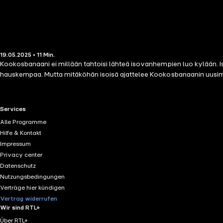
19.05.2025 • 11 Min.
Kookosbanaani ei millään tahtoisi lähteä isovanhempien luo kylään. I
hauskempaa. Mutta mitäköhän isoisä ajattelee Kookosbanaanin uusimma
RTL+ useful links.
Services
Alle Programme
Hilfe & Kontakt
Impressum
Privacy center
Datenschutz
Nutzungsbedingungen
Verträge hier kündigen
Vertrag widerrufen
Wir sind RTL+
Über RTL+