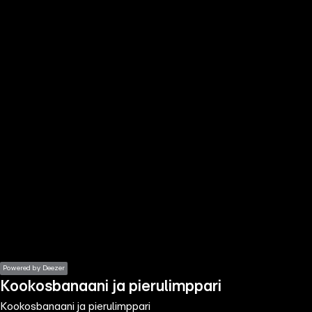
the
h page
 main
nt
the
ibility
ment
Powered by Deezer
Kookosbanaani ja pierulimppari
Kookosbanaani ja pierulimppari