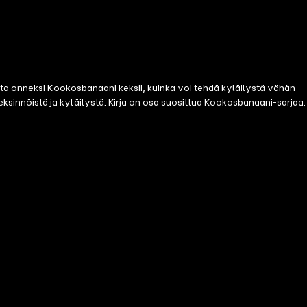
tta onneksi Kookosbanaani keksii, kuinka voi tehdä kyläilystä vähän
innöistä ja kyläilystä. Kirja on osa suosittua Kookosbanaani-sarjaa.