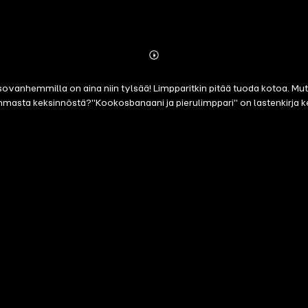
Abonnieren
Mehr
Details
sovanhemmilla on aina niin tylsää! Limpparitkin pitää tuoda kotoa. Mu
sta keksinnöstä?"Kookosbanaani ja pierulimppari" on lastenkirja keks