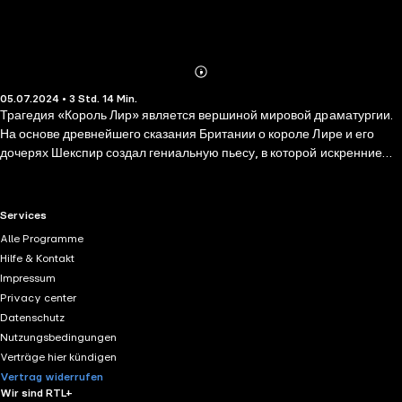
Abonnieren
Mehr
05.07.2024 • 3 Std. 14 Min.
Details
Трагедия «Король Лир» является вершиной мировой драматургии.
На основе древнейшего сказания Британии о короле Лире и его
дочерях Шекспир создал гениальную пьесу, в которой искренние
чувства и человечность противостоят лицемерию и корысти. Старый
король Лир, решает разделить своё королевство между тремя
дочерьми в зависимости от их любви к нему. Доверившись лживым и
RTL+ useful links.
Services
коварным старшим дочерям, Гонерилье и Регане, и отвергнув
Alle Programme
искреннюю младшую дочь Корделию, Лир вскоре сталкивается с
Hilfe & Kontakt
предательством и жестокостью. Постепенно погружаясь в безумие,
Impressum
он осознаёт свои ошибки, но уже слишком поздно. На фоне этой
Privacy center
личной драмы разворачиваются параллельные истории о
Datenschutz
предательстве и верности, слепоте и прозрении, власти и ее
Nutzungsbedingungen
падении. Шекспир создал гениальную пьесу, в которой искренние
Verträge hier kündigen
чувства и человечность противостоят лицемерию и корысти и
Vertrag widerrufen
которая остается актуальной и по сей день.
Wir sind RTL+